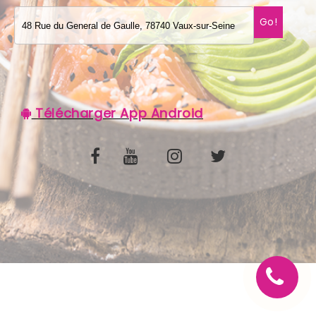
Go!
C.G.V
Télécharger App Android