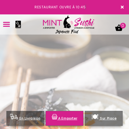
×
RESTAURANT OUVRE À 10:45
0
ACCUEIL
LA CARTE
VOTRE COMPTE
NOTRE RESTAURANT
VOS AVIS
En Livraison
A Emporter
Sur Place
MENTIONS LÉGALES