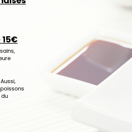
naises
e 15€
sains,
leure
Aussi,
s poissons
 du