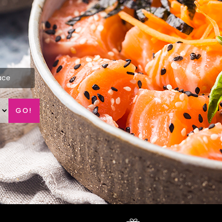
ace
GO!